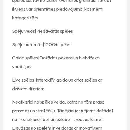
spēles sastāv no izcilas kvalitātes grafikas. Turklāt
ikviens var orientēties piedāvājumā, kas ir ērti
kategorizēts.
Spēļu veids|Piedāvātās spēles
Spēļu automāti|1000+ spēles
Galda spēles|Dažādas pokera un blekdžeka
variācijas
Live spēles|Interaktīvi galda un citas spēles ar
dzīviem dīleriem
Neatkarīgi no spēles veida, katra no tām prasa
prasmes un stratēģiju. Tādējādi iespējams dažādot
ne tikai izklaidi, bet arī uzlabot izredzes laimēt.
Daudzas no spēlēm ir veidotas ar inovatīviem