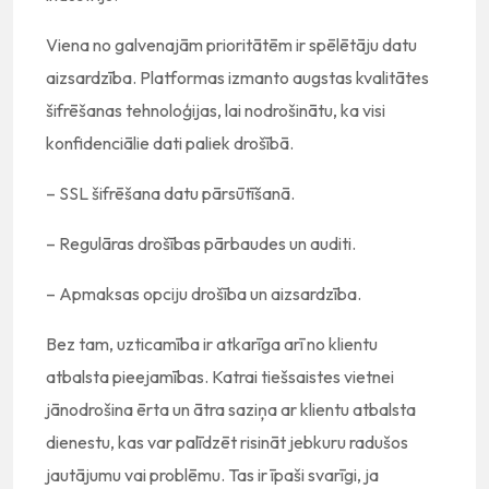
Viena no galvenajām prioritātēm ir spēlētāju datu
aizsardzība. Platformas izmanto augstas kvalitātes
šifrēšanas tehnoloģijas, lai nodrošinātu, ka visi
konfidenciālie dati paliek drošībā.
– SSL šifrēšana datu pārsūtīšanā.
– Regulāras drošības pārbaudes un auditi.
– Apmaksas opciju drošība un aizsardzība.
Bez tam, uzticamība ir atkarīga arī no klientu
atbalsta pieejamības. Katrai tiešsaistes vietnei
jānodrošina ērta un ātra saziņa ar klientu atbalsta
dienestu, kas var palīdzēt risināt jebkuru radušos
jautājumu vai problēmu. Tas ir īpaši svarīgi, ja