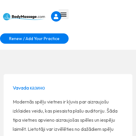
Renew / Add Your Practice
Vavada казино
Modernās spēļu vietnes ir kļuvis par aizraujošu
izklaides veidu, kas piesaista plašu auditoriju. Šāda
tipa vietnes apvieno aizraujošas spēles un iespēju
laimēt. Lietotāji var izvēlēties no dažādiem spēļu