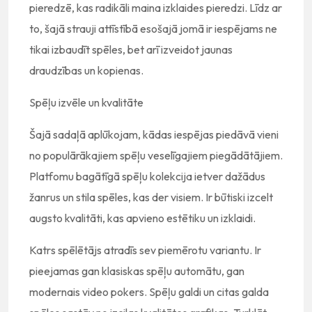
pieredzē, kas radikāli maina izklaides pieredzi. Līdz ar
to, šajā strauji attīstībā esošajā jomā ir iespējams ne
tikai izbaudīt spēles, bet arī izveidot jaunas
draudzības un kopienas.
Spēļu izvēle un kvalitāte
Šajā sadaļā aplūkojam, kādas iespējas piedāvā vieni
no populārākajiem spēļu veselīgajiem piegādātājiem.
Platfomu bagātīgā spēļu kolekcija ietver dažādus
žanrus un stila spēles, kas der visiem. Ir būtiski izcelt
augsto kvalitāti, kas apvieno estētiku un izklaidi.
Katrs spēlētājs atradīs sev piemērotu variantu. Ir
pieejamas gan klasiskas spēļu automātu, gan
modernais video pokers. Spēļu galdi un citas galda