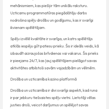
mehānismiem, kas piešķir tām unikālu raksturu.
Uzticamu programmatūras piegādātāju darbs
nodrošina spēļu drošību un godīgumu, kas ir svarīgi
ikvienam spēlētājam.
Spēļu izvēlē kvalitāte ir svarīga, un katrs spēlētājs
atklās iespēju gūt patiesu prieku. Šis ir ideāls veids, kā
izbaudīt aizraujošas brīvdienas vai vakarus. Šis prieks
ir pieejams 24/7, kas ļauj spēlētājiem pielāgot savas
aktivitātes atbilstoši savām vajadzībām un vēlmēm.
Drošība un uzticamība kazino platformā
Drošība un uzticamība ir divi svarīgi aspekti, kad runa
ir par jebkuru tiešsaistes spēļu vietni. Lietotāji vēlas
justies droši, veicot darījumus un spēlējot savas