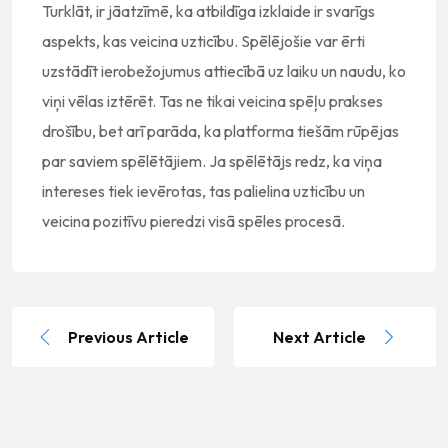
Turklāt, ir jāatzīmē, ka atbildīga izklaide ir svarīgs
aspekts, kas veicina uzticību. Spēlējošie var ērti
uzstādīt ierobežojumus attiecībā uz laiku un naudu, ko
viņi vēlas iztērēt. Tas ne tikai veicina spēļu prakses
drošību, bet arī parāda, ka platforma tiešām rūpējas
par saviem spēlētājiem. Ja spēlētājs redz, ka viņa
intereses tiek ievērotas, tas palielina uzticību un
veicina pozitīvu pieredzi visā spēles procesā.
Previous Article
Next Article