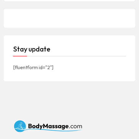
Stay update
[fluentform id="2"]