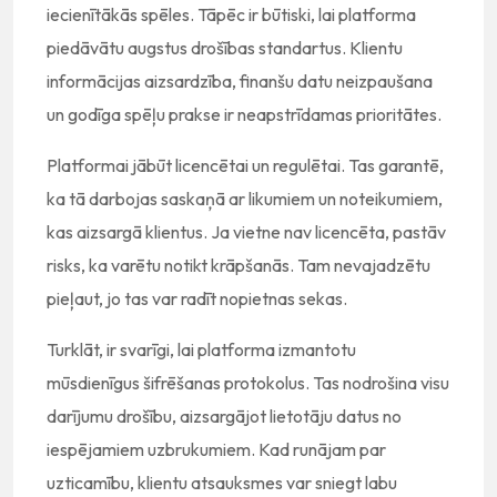
iecienītākās spēles. Tāpēc ir būtiski, lai platforma
piedāvātu augstus drošības standartus. Klientu
informācijas aizsardzība, finanšu datu neizpaušana
un godīga spēļu prakse ir neapstrīdamas prioritātes.
Platformai jābūt licencētai un regulētai. Tas garantē,
ka tā darbojas saskaņā ar likumiem un noteikumiem,
kas aizsargā klientus. Ja vietne nav licencēta, pastāv
risks, ka varētu notikt krāpšanās. Tam nevajadzētu
pieļaut, jo tas var radīt nopietnas sekas.
Turklāt, ir svarīgi, lai platforma izmantotu
mūsdienīgus šifrēšanas protokolus. Tas nodrošina visu
darījumu drošību, aizsargājot lietotāju datus no
iespējamiem uzbrukumiem. Kad runājam par
uzticamību, klientu atsauksmes var sniegt labu