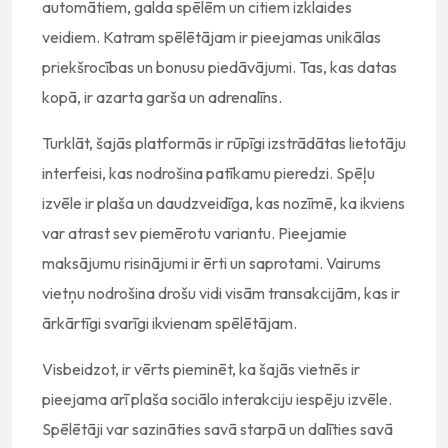
automātiem, galda spēlēm un citiem izklaides
veidiem. Katram spēlētājam ir pieejamas unikālas
priekšrocības un bonusu piedāvājumi. Tas, kas datas
kopā, ir azarta garša un adrenalīns.
Turklāt, šajās platformās ir rūpīgi izstrādātas lietotāju
interfeisi, kas nodrošina patīkamu pieredzi. Spēļu
izvēle ir plaša un daudzveidīga, kas nozīmē, ka ikviens
var atrast sev piemērotu variantu. Pieejamie
maksājumu risinājumi ir ērti un saprotami. Vairums
vietņu nodrošina drošu vidi visām transakcijām, kas ir
ārkārtīgi svarīgi ikvienam spēlētājam.
Visbeidzot, ir vērts pieminēt, ka šajās vietnēs ir
pieejama arī plaša sociālo interakciju iespēju izvēle.
Spēlētāji var sazināties savā starpā un dalīties savā