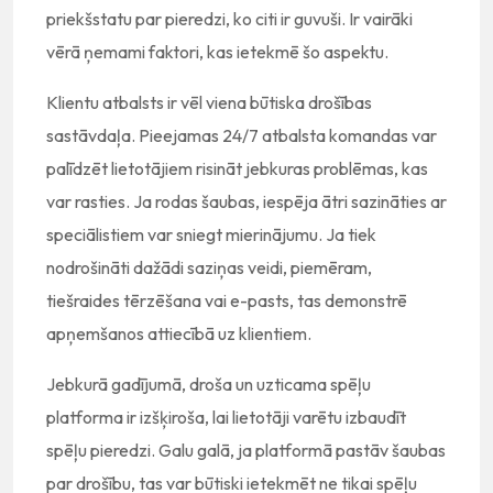
priekšstatu par pieredzi, ko citi ir guvuši. Ir vairāki
vērā ņemami faktori, kas ietekmē šo aspektu.
Klientu atbalsts ir vēl viena būtiska drošības
sastāvdaļa. Pieejamas 24/7 atbalsta komandas var
palīdzēt lietotājiem risināt jebkuras problēmas, kas
var rasties. Ja rodas šaubas, iespēja ātri sazināties ar
speciālistiem var sniegt mierinājumu. Ja tiek
nodrošināti dažādi saziņas veidi, piemēram,
tiešraides tērzēšana vai e-pasts, tas demonstrē
apņemšanos attiecībā uz klientiem.
Jebkurā gadījumā, droša un uzticama spēļu
platforma ir izšķiroša, lai lietotāji varētu izbaudīt
spēļu pieredzi. Galu galā, ja platformā pastāv šaubas
par drošību, tas var būtiski ietekmēt ne tikai spēļu