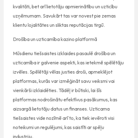
kvalitāti, bet arī lietotāju apmierinātību un uzticību
uzņēmumam. Savukārt tas var novest pie zemas
klientu lojalitātes un sliktas reputācijas tirgū.
Drošība un uzticamība kazino platformā
Mūsdienu tiešsaistes izklaides pasaulē drošība un
uzticamība ir galvenie aspekti, kas ietekmē spēlētāju
izvēles. Spēlētāji vēlas justies droši, apmeklējot
platformas, kurās var izmēģināt savu veiksmi vai
vienkārši izklaidēties. Tādēļ ir būtiski, lai šīs
platformas nodrošinātu efektīvus pasākumus, kas
aizsargā lietotāju datus un finanses. Uzticama
tiešsaistes vide nozīmē arī to, ka tiek ievēroti visi
noteikumi un regulējumi, kas saistīti ar spēļu
industriju.