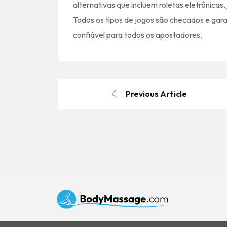
alternativas que incluem roletas eletrônica
Todos os tipos de jogos são checados e gar
confiável para todos os apostadores.
Previous Article