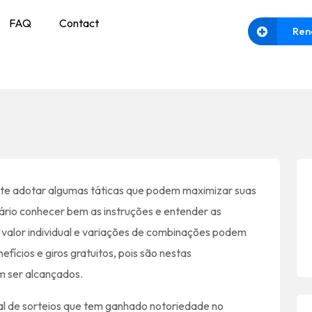
FAQ
Contact
Ren
nte adotar algumas táticas que podem maximizar suas
ário conhecer bem as instruções e entender as
 valor individual e variações de combinações podem
fícios e giros gratuitos, pois são nestas
 ser alcançados.
al de sorteios que tem ganhado notoriedade no