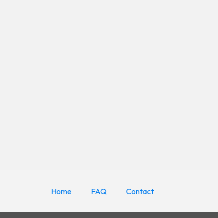
Home
FAQ
Contact