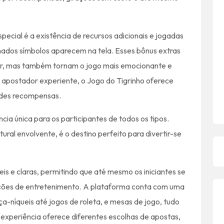
pecial é a existência de recursos adicionais e jogadas
inados símbolos aparecem na tela. Esses bônus extras
r, mas também tornam o jogo mais emocionante e
apostador experiente, o Jogo do Tigrinho oferece
ndes recompensas.
ia única para os participantes de todos os tipos.
ral envolvente, é o destino perfeito para divertir-se
eis e claras, permitindo que até mesmo os iniciantes se
pções de entretenimento. A plataforma conta com uma
a-níqueis até jogos de roleta, e mesas de jogo, tudo
 experiência oferece diferentes escolhas de apostas,