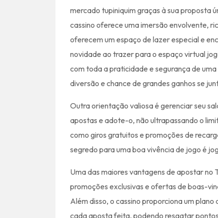
mercado tupiniquim graças à sua proposta ún
cassino oferece uma imersão envolvente, ric
oferecem um espaço de lazer especial e enca
novidade ao trazer para o espaço virtual j
com toda a praticidade e segurança de uma 
diversão e chance de grandes ganhos se jun
Outra orientação valiosa é gerenciar seu sa
apostas e adote-o, não ultrapassando o limit
como giros gratuitos e promoções de recar
segredo para uma boa vivência de jogo é jog
Uma das maiores vantagens de apostar no Ti
promoções exclusivas e ofertas de boas-vin
Além disso, o cassino proporciona um plano
cada aposta feita, podendo resgatar ponto