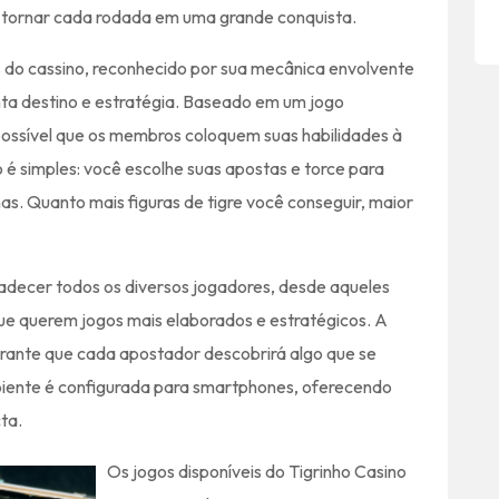
 tornar cada rodada em uma grande conquista.
s do cassino, reconhecido por sua mecânica envolvente
nta destino e estratégia. Baseado em um jogo
a possível que os membros coloquem suas habilidades à
é simples: você escolhe suas apostas e torce para
nas. Quanto mais figuras de tigre você conseguir, maior
adecer todos os diversos jogadores, desde aqueles
ue querem jogos mais elaborados e estratégicos. A
arante que cada apostador descobrirá algo que se
mbiente é configurada para smartphones, oferecendo
ta.
Os jogos disponíveis do Tigrinho Casino