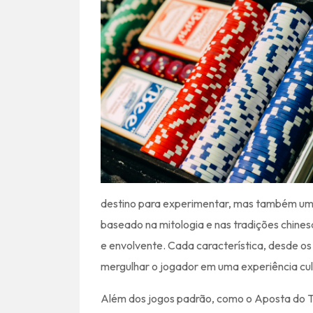
destino para experimentar, mas também uma 
baseado na mitologia e nas tradições chines
e envolvente. Cada característica, desde os
mergulhar o jogador em uma experiência cul
Além dos jogos padrão, como o Aposta do Ti