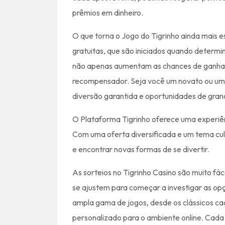
prêmios em dinheiro.
O que torna o Jogo do Tigrinho ainda mais es
gratuitas, que são iniciados quando determ
não apenas aumentam as chances de ganha
recompensador. Seja você um novato ou um 
diversão garantida e oportunidades de gra
O Plataforma Tigrinho oferece uma experiênc
Com uma oferta diversificada e um tema cultu
e encontrar novas formas de se divertir.
As sorteios no Tigrinho Casino são muito fác
se ajustem para começar a investigar as o
ampla gama de jogos, desde os clássicos caç
personalizado para o ambiente online. Cada