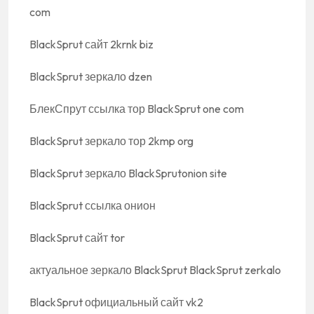
com
BlackSprut сайт 2krnk biz
BlackSprut зеркало dzen
БлекСпрут ссылка тор BlackSprut one com
BlackSprut зеркало тор 2kmp org
BlackSprut зеркало BlackSprutonion site
BlackSprut ссылка онион
BlackSprut сайт tor
актуальное зеркало BlackSprut BlackSprut zerkalo
BlackSprut официальный сайт vk2