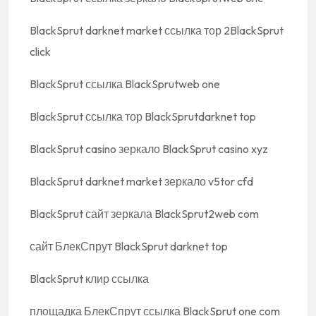
BlackSprut darknet market ссылка тор 2BlackSprut
click
BlackSprut ссылка BlackSprutweb one
BlackSprut ссылка тор BlackSprutdarknet top
BlackSprut casino зеркало BlackSprut casino xyz
BlackSprut darknet market зеркало v5tor cfd
BlackSprut сайт зеркала BlackSprut2web com
сайт БлекСпрут BlackSprut darknet top
BlackSprut клир ссылка
площадка БлекСпрут ссылка BlackSprut one com