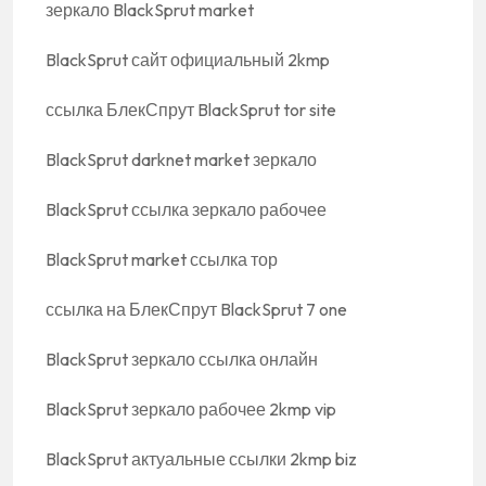
зеркало BlackSprut market
BlackSprut сайт официальный 2kmp
ссылка БлекСпрут BlackSprut tor site
BlackSprut darknet market зеркало
BlackSprut ссылка зеркало рабочее
BlackSprut market ссылка тор
ссылка на БлекСпрут BlackSprut 7 one
BlackSprut зеркало ссылка онлайн
BlackSprut зеркало рабочее 2kmp vip
BlackSprut актуальные ссылки 2kmp biz