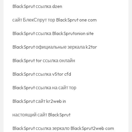
BlackSprut ссылка dzen
сайт БлекСпрут тор BlackSprut one com
BlackSprut ссылка BlackSprutonion site
BlackSprut официальные зеркала k2tor
BlackSprut tor ссылка онлайн
BlackSprut ссылка v5tor cfd
BlackSprut ссылка на сайт тор
BlackSprut сайт kr2web in
настоящий сайт BlackSprut
BlackSprut ссылка зеркало BlackSprut2web com