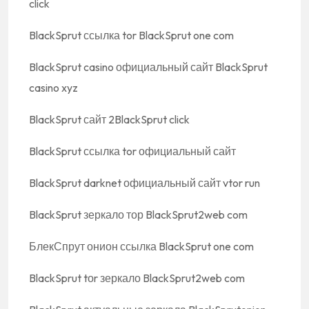
click
BlackSprut ссылка tor BlackSprut one com
BlackSprut casino официальный сайт BlackSprut
casino xyz
BlackSprut сайт 2BlackSprut click
BlackSprut ссылка tor официальный сайт
BlackSprut darknet официальный сайт vtor run
BlackSprut зеркало тор BlackSprut2web com
БлекСпрут онион ссылка BlackSprut one com
BlackSprut tоr зеркало BlackSprut2web com