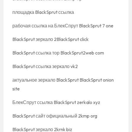
площадка BlackSprut ссылка
рабочая ссылка на БлекСпрут BlackSprut 7 one
BlackSprut зеркало 2BlackSprut click
BlackSprut ссылка тор BlackSprut2web com
BlackSprut ссылка зеркало vk2
актуальное зеркало BlackSprut BlackSprut onion
site
БлекСпрут ссылка BlackSprut zerkalo xyz
BlackSprut сайт официальный 2kmp org
BlackSprut зеркало 2krnk biz