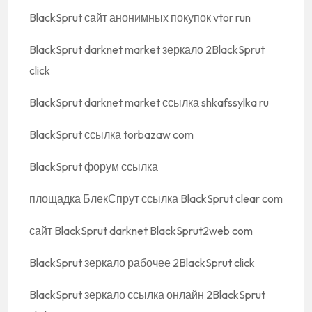
BlackSprut сайт анонимных покупок vtor run
BlackSprut darknet market зеркало 2BlackSprut
click
BlackSprut darknet market ссылка shkafssylka ru
BlackSprut ссылка torbazaw com
BlackSprut форум ссылка
площадка БлекСпрут ссылка BlackSprut clear com
сайт BlackSprut darknet BlackSprut2web com
BlackSprut зеркало рабочее 2BlackSprut click
BlackSprut зеркало ссылка онлайн 2BlackSprut