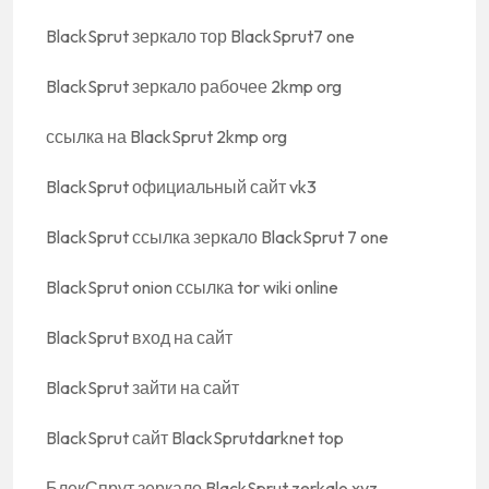
BlackSprut зеркало тор BlackSprut7 one
BlackSprut зеркало рабочее 2kmp org
ссылка на BlackSprut 2kmp org
BlackSprut официальный сайт vk3
BlackSprut ссылка зеркало BlackSprut 7 one
BlackSprut onion ссылка tor wiki online
BlackSprut вход на сайт
BlackSprut зайти на сайт
BlackSprut сайт BlackSprutdarknet top
БлекСпрут зеркало BlackSprut zerkalo xyz