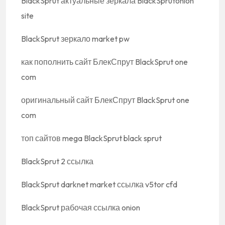
BlackSprut актуальные зеркала BlackSprutonion
site
BlackSprut зеркало market pw
как пополнить сайт БлекСпрут BlackSprut one
com
оригинальный сайт БлекСпрут BlackSprut one
com
топ сайтов mega BlackSprut black sprut
BlackSprut 2 ссылка
BlackSprut darknet market ссылка v5tor cfd
BlackSprut рабочая ссылка onion