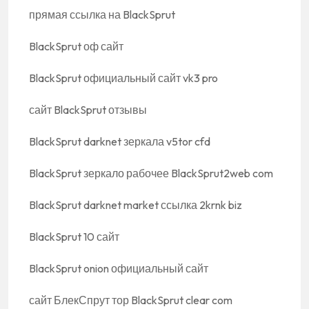
прямая ссылка на BlackSprut
BlackSprut оф сайт
BlackSprut официальный сайт vk3 pro
сайт BlackSprut отзывы
BlackSprut darknet зеркала v5tor cfd
BlackSprut зеркало рабочее BlackSprut2web com
BlackSprut darknet market ссылка 2krnk biz
BlackSprut 10 сайт
BlackSprut onion официальный сайт
сайт БлекСпрут тор BlackSprut clear com