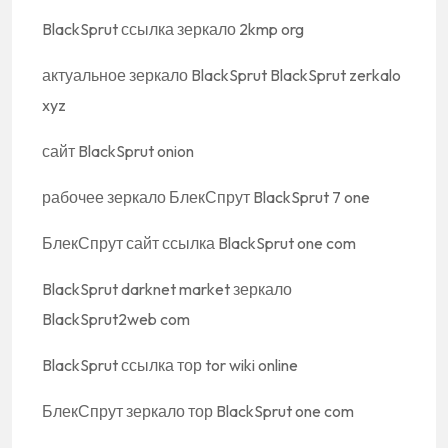
BlackSprut ссылка зеркало 2kmp org
актуальное зеркало BlackSprut BlackSprut zerkalo
xyz
сайт BlackSprut onion
рабочее зеркало БлекСпрут BlackSprut 7 one
БлекСпрут сайт ссылка BlackSprut one com
BlackSprut darknet market зеркало
BlackSprut2web com
BlackSprut ссылка тор tor wiki online
БлекСпрут зеркало тор BlackSprut one com