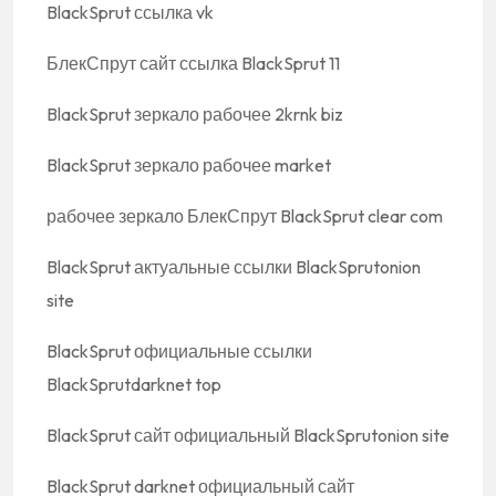
BlackSprut ссылка vk
БлекСпрут сайт ссылка BlackSprut 11
BlackSprut зеркало рабочее 2krnk biz
BlackSprut зеркало рабочее market
рабочее зеркало БлекСпрут BlackSprut clear com
BlackSprut актуальные ссылки BlackSprutonion
site
BlackSprut официальные ссылки
BlackSprutdarknet top
BlackSprut сайт официальный BlackSprutonion site
BlackSprut darknet официальный сайт