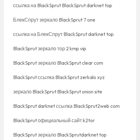
ссылка на BlackSprut BlackSprut darknet top
БлекСпрут зеркало BlackSprut 7 one
ссылка на БлекСпрут BlackSprut darknet top
BlackSprut зеркало тор 2 kmp vip
BlackSprut зеркало BlackSprut clear com
BlackSprut ссылка BlackSprut zerkalo xyz
зеркало BlackSprut BlackSprut onion site
BlackSprut darknet ссылка BlackSprut2web com
BlackSprut официальный сайт k2tor
BlackSprut зеркало BlackSprutdarknet top