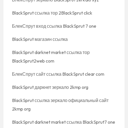
BlackSprut ссылка тор 2BlackSprut click
БлекСпрут вход ссылка BlackSprut 7 one
BlackSprut магазин ссылка
BlackSprut darknet market ссылка тор
BlackSprut2web com
БлекСпрут сайт ссылка BlackSprut clear com
BlackSprut даркнет зеркало 2kmp org
BlackSprut ссылка зеркало официальный сайт
2kmp org
BlackSprut darknet market ссылка BlackSprut7 one