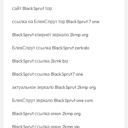
сайт BlackSprut тор
ссылка на БлекСпрут тор BlackSprut 7 one
BlackSprut клирнет зеркало 2kmp org
БлекСпрут ссылка BlackSprut zerkalo
BlackSprut ссылка 2krnk biz
BlackSprut ссылка BlackSprut7 one
актуальное зеркало BlackSprut 2kmp org
БлекСпрут зеркало BlackSprut one com
BlackSprut ссылка onion 2kmp org
BlackSprut ссылка onion 2kmp vip