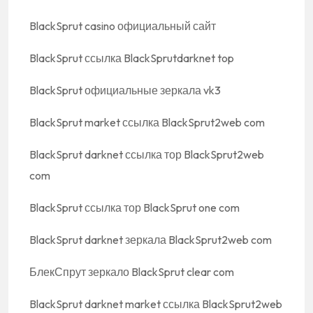
BlackSprut casino официальный сайт
BlackSprut ссылка BlackSprutdarknet top
BlackSprut официальные зеркала vk3
BlackSprut market ссылка BlackSprut2web com
BlackSprut darknet ссылка тор BlackSprut2web
com
BlackSprut ссылка тор BlackSprut one com
BlackSprut darknet зеркала BlackSprut2web com
БлекСпрут зеркало BlackSprut clear com
BlackSprut darknet market ссылка BlackSprut2web