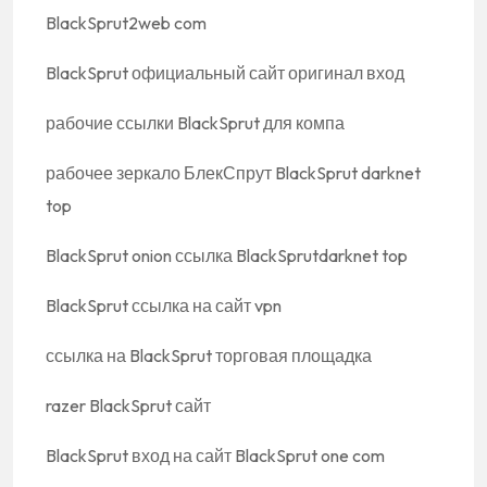
BlackSprut2web com
BlackSprut официальный сайт оригинал вход
рабочие ссылки BlackSprut для компа
рабочее зеркало БлекСпрут BlackSprut darknet
top
BlackSprut onion ссылка BlackSprutdarknet top
BlackSprut ссылка на сайт vpn
ссылка на BlackSprut торговая площадка
razer BlackSprut сайт
BlackSprut вход на сайт BlackSprut one com