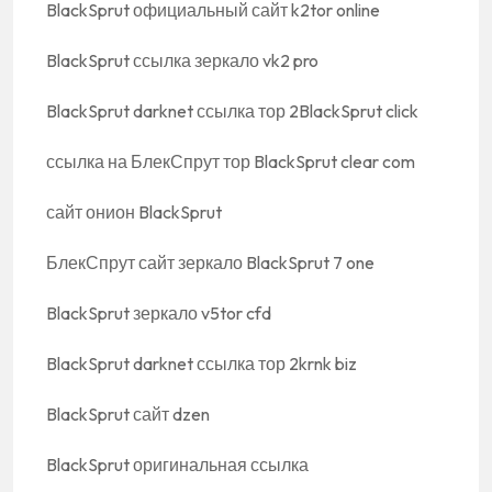
BlackSprut официальный сайт k2tor online
BlackSprut ссылка зеркало vk2 pro
BlackSprut darknet ссылка тор 2BlackSprut click
ссылка на БлекСпрут тор BlackSprut clear com
сайт онион BlackSprut
БлекСпрут сайт зеркало BlackSprut 7 one
BlackSprut зеркало v5tor cfd
BlackSprut darknet ссылка тор 2krnk biz
BlackSprut сайт dzen
BlackSprut оригинальная ссылка