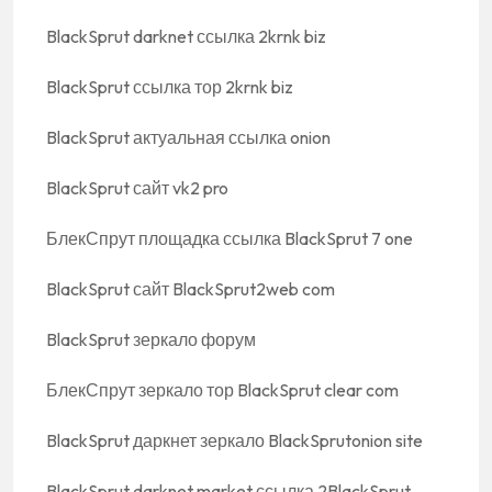
BlackSprut darknet ссылка 2krnk biz
BlackSprut ссылка тор 2krnk biz
BlackSprut актуальная ссылка onion
BlackSprut сайт vk2 pro
БлекСпрут площадка ссылка BlackSprut 7 one
BlackSprut сайт BlackSprut2web com
BlackSprut зеркало форум
БлекСпрут зеркало тор BlackSprut clear com
BlackSprut даркнет зеркало BlackSprutonion site
BlackSprut darknet market ссылка 2BlackSprut