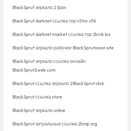
BlackSprut зеркало 2 фан
BlackSprut darknet ссылка тор v5tor cfd
BlackSprut darknet market ссылка тор 2krnk biz
BlackSprut зеркало рабочее BlackSprutonion site
BlackSprut зеркало ссылка онлайн
BlackSprut2web com
BlackSprut ссылка зеркало 2BlackSprut click
BlackSprut ссылка store
BlackSprut зеркало online
BlackSprut актуальные ссылки 2kmp org