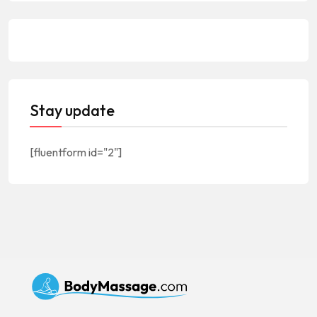
Stay update
[fluentform id="2"]